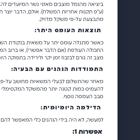
ביציאה מהנמל מוצבים מאזני גשר המיועדים 
(ע"פ תקנות אחריות המשלח). אולם, הדבר יוצר
מתבצעת על-פי משקל מדויק.
תוצאות העומס היתר
:
כאשר מתגלה עומס יתר על משאית בנקודת השק
התכולה העודפת (אם הדבר אפשרי), או ברוב המ
מצב זה גורם לבזבוז זמן יקר ולירידה בתפוקה היומ
התמודדות הנהגים עם הבעיה
:
מאחר שהתשלום לבעלי המשאיות מחושב על-פי מש
להעמיס כמות קטנה יותר מהמשקל המקסימלי ה
סבב העמסה נוסף.
הדילמה היומיומית
:
למעשה, לא היה בידי הנהגים כלי המאפשר להם 
אפשרות 1
: