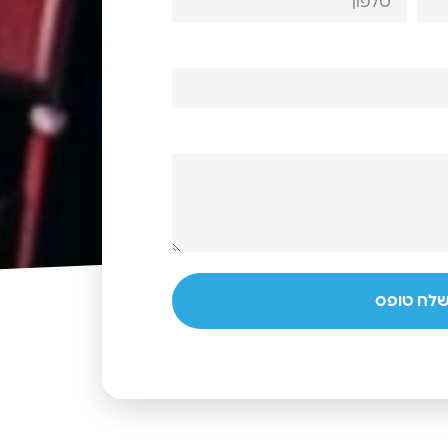
לח טופס