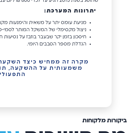
שהושג בשנת 2015 הגיע עד לכדי 800 ₪ ליום עבודה בודד – סכום השווה ערך להכנסה גולמית של 2,400 ₪!
יתרונות המערכת
:
מניעת עומס יתר על משאית והימנעות מקנ
ניצול מקסימלי של המשקל המותר לסמי-טר
חיסכון בזמן יקר שבעבר בוזבז על נסיעות 
הגדלת מספר הסבבים היומי.
מקרה זה ממחיש כיצד השקעה 
משמעותית על ההשקעה, תוך 
התפעולית
ביקורות מלקוחות