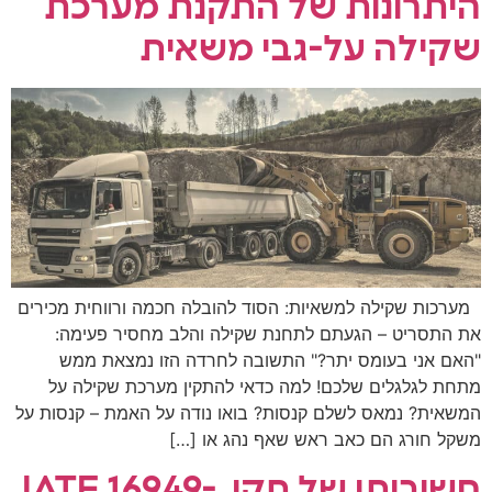
היתרונות של התקנת מערכת
שקילה על-גבי משאית
מערכות שקילה למשאיות: הסוד להובלה חכמה ורווחית מכירים
את התסריט – הגעתם לתחנת שקילה והלב מחסיר פעימה:
"האם אני בעומס יתר?" התשובה לחרדה הזו נמצאת ממש
מתחת לגלגלים שלכם! למה כדאי להתקין מערכת שקילה על
המשאית? נמאס לשלם קנסות? בואו נודה על האמת – קנסות על
משקל חורג הם כאב ראש שאף נהג או […]
חשיבותו של תקן ,IATF_16949-