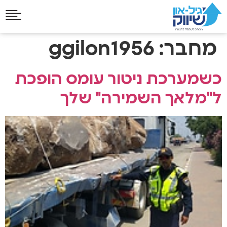
מחבר:
ggilon1956
כשמערכת ניטור עומס הופכת
ל"מלאך השמירה" שלך