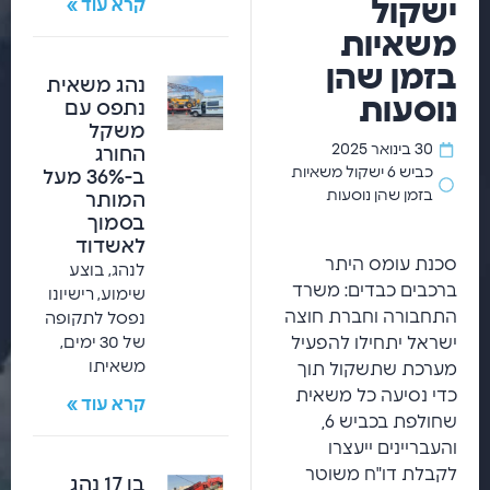
ישקול
קרא עוד »
משאיות
בזמן שהן
נהג משאית
נוסעות
נתפס עם
משקל
30 בינואר 2025
החורג
כביש 6 ישקול משאיות
ב-36% מעל
בזמן שהן נוסעות
המותר
בסמוך
לאשדוד
סכנת עומס היתר
לנהג, בוצע
ברכבים כבדים: משרד
שימוע, רישיונו
התחבורה וחברת חוצה
נפסל לתקופה
ישראל יתחילו להפעיל
של 30 ימים,
משאיתו
מערכת שתשקול תוך
כדי נסיעה כל משאית
קרא עוד »
שחולפת בכביש 6,
והעבריינים ייעצרו
לקבלת דו"ח משוטר
בן 17 נהג