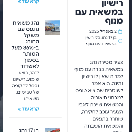
רישיון
קרא עוד »
במשאית עם
מנוף
נהג משאית
נתפס עם
2 באפריל 2025
משקל
בן 17 נהג בלי רישיון
החורג
במשאית עם מנוף
ב-36% מעל
המותר
בסמוך
צעיר מטירה נהג
לאשדוד
במשאית כבדה עם מנוף
לנהג, בוצע
למרות שאין לו רישיון
שימוע, רישיונו
נהיגה. הוא אמר
נפסל לתקופה
לשוטרים שהוציא טופס
של 30 ימים,
למבחני תיאוריה
משאיתו
והמשאית שייכת לאביו.
קרא עוד »
הצעיר עוכב לחקירה,
שוחרר בתנאים
והמשאית הושבתה
בן 17 נהג