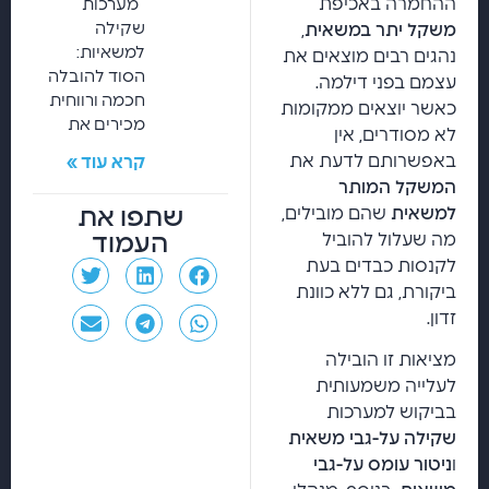
ההחמרה באכיפת
מערכות
שקילה
משקל יתר במשאית
,
למשאיות:
נהגים רבים מוצאים את
הסוד להובלה
עצמם בפני דילמה.
חכמה ורווחית
כאשר יוצאים ממקומות
מכירים את
לא מסודרים, אין
באפשרותם לדעת את
קרא עוד »
המשקל המותר
שתפו את
למשאית
שהם מובילים,
העמוד
מה שעלול להוביל
לקנסות כבדים בעת
ביקורת, גם ללא כוונת
זדון.
מציאות זו הובילה
לעלייה משמעותית
בביקוש למערכות
שקילה על-גבי משאית
ו
ניטור עומס על-גבי