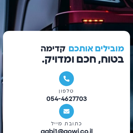
מובילים
אותכם
קדימה
בטוח, חכם ומדויק.
טלפון
054-4627703
כתובת מייל
gabi1@gowi.co.il